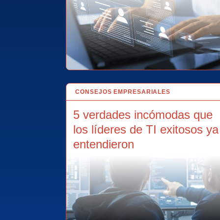
CONSEJOS EMPRESARIALES
18 ABR 2025
5 verdades incómodas que
los líderes de TI exitosos ya
entendieron