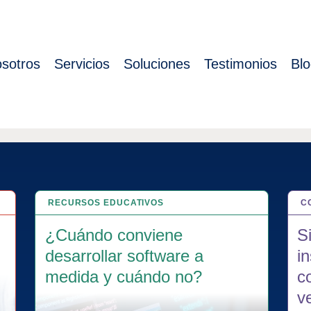
sotros
Servicios
Soluciones
Testimonios
Bl
re
RECURSOS EDUCATIVOS
4 JUL 2025
C
2
¿Cuándo conviene
S
desarrollar software a
i
medida y cuándo no?
c
v