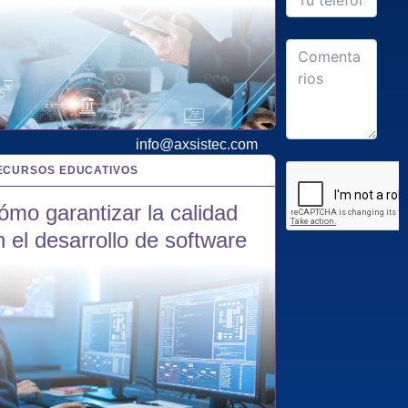
Av Churubusco
1001, Monterrey,
N.L. CP 64549
Teléfono:
81
8057 1818
Mail:
info@axsistec.com
ECURSOS EDUCATIVOS
NOV 2024
ómo garantizar la calidad
n el desarrollo de software