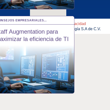
ONSEJOS EMPRESARIALES…
 JUL 2024
Aviso de privacidad
© 2022 Axsis Tecnología S.A de C.V.
taff Augmentation para
aximizar la eficiencia de TI