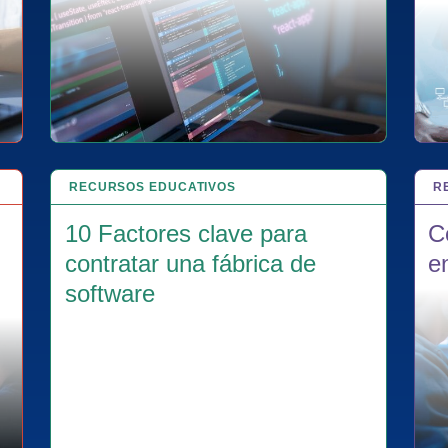
RECURSOS EDUCATIVOS
29 ENE 2025
R
6 
10 Factores clave para
C
contratar una fábrica de
e
software