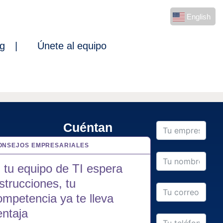
English
og
|
Únete al equipo
Cuéntan
ONSEJOS EMPRESARIALES
3 ABR 2025
os sobre
i tu equipo de TI espera
nstrucciones, tu
proyecto
ompetencia ya te lleva
entaja
Oficina principal: