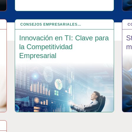
CONSEJOS EMPRESARIALES…
3 SEP 2024
C
24
Innovación en TI: Clave para
S
la Competitividad
m
Empresarial